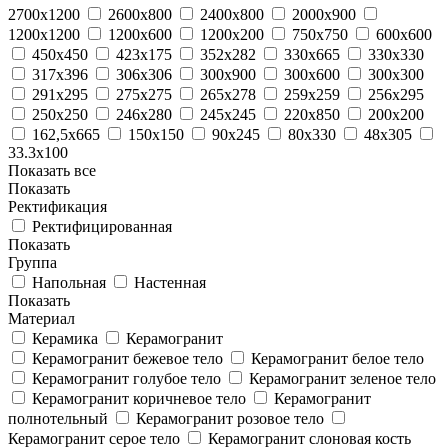
2700x1200
2600x800
2400x800
2000x900
1200x1200
1200x600
1200x200
750x750
600x600
450x450
423x175
352x282
330x665
330x330
317x396
306x306
300x900
300x600
300x300
291x295
275x275
265x278
259x259
256x295
250x250
246x280
245x245
220x850
200x200
162,5x665
150x150
90x245
80x330
48x305
33.3x100
Показать все
Показать
Ректификация
Ректифицированная
Показать
Группа
Напольная
Настенная
Показать
Материал
Керамика
Керамогранит
Керамогранит бежевое тело
Керамогранит белое тело
Керамогранит голубое тело
Керамогранит зеленое тело
Керамогранит коричневое тело
Керамогранит
полнотельный
Керамогранит розовое тело
Керамогранит серое тело
Керамогранит слоновая кость