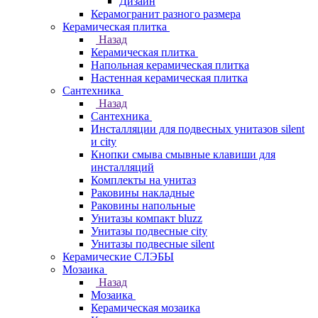
Дизайн
Керамогранит разного размера
Керамическая плитка
Назад
Керамическая плитка
Напольная керамическая плитка
Настенная керамическая плитка
Сантехника
Назад
Сантехника
Инсталляции для подвесных унитазов silent
и city
Кнопки смыва смывные клавиши для
инсталляций
Комплекты на унитаз
Раковины накладные
Раковины напольные
Унитазы компакт bluzz
Унитазы подвесные city
Унитазы подвесные silent
Керамические СЛЭБЫ
Мозаика
Назад
Мозаика
Керамическая мозаика