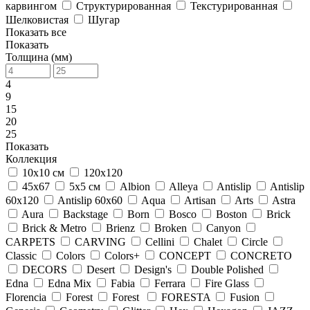
карвингом
Структурированная
Текстурированная
Шелковистая
Шугар
Показать все
Показать
Толщина (мм)
4
9
15
20
25
Показать
Коллекция
10х10 см
120x120
45х67
5х5 см
Albion
Alleya
Antislip
Antislip
60x120
Antislip 60x60
Aqua
Artisan
Arts
Astra
Aura
Backstage
Born
Bosco
Boston
Brick
Brick & Metro
Brienz
Broken
Canyon
CARPETS
CARVING
Cellini
Chalet
Circle
Classic
Colors
Colors+
CONCEPT
CONCRETO
DECORS
Desert
Design's
Double Polished
Edna
Edna Mix
Fabia
Ferrara
Fire Glass
Florencia
Forest
Forest
FORESTA
Fusion