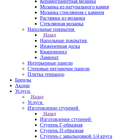
Керамогранитная мозаика
Мозаика из натурального камня
Мозаика стеклянная с камнем
Растяжки из мозаики
Стеклянная мозаика
Напольные покрытия
Назад
Напольные покрытия
Инженерная доска
Кварцвинил
Ламинат
Интерьерные панели
Стеновые негорючие панели
Плитка терраццо
Бренды
Акции
Услуги
Назад
Услуги
Изготовление ступеней
Назад
Изготовление ступеней
Ступень Г-образная
Ступень П-образная
Ступень с завальцовкой 1/4 круга