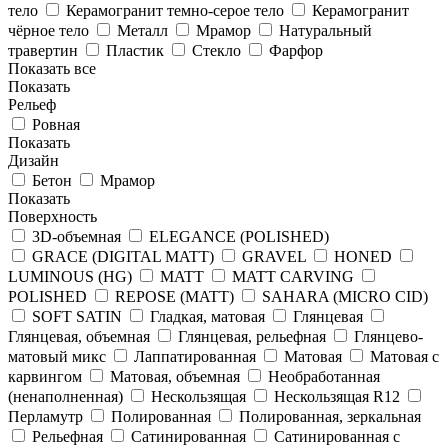
тело
Керамогранит темно-серое тело
Керамогранит
чёрное тело
Металл
Мрамор
Натуральный
травертин
Пластик
Стекло
Фарфор
Показать все
Показать
Рельеф
Ровная
Показать
Дизайн
Бетон
Мрамор
Показать
Поверхность
3D-объемная
ELEGANCE (POLISHED)
GRACE (DIGITAL MATT)
GRAVEL
HONED
LUMINOUS (HG)
MATT
MATT CARVING
POLISHED
REPOSE (MATT)
SAHARA (MICRO CID)
SOFT SATIN
Гладкая, матовая
Глянцевая
Глянцевая, объемная
Глянцевая, рельефная
Глянцево-
матовый микс
Лаппатированная
Матовая
Матовая с
карвингом
Матовая, объемная
Необработанная
(ненаполненная)
Нескользящая
Нескользящая R12
Перламутр
Полированная
Полированная, зеркальная
Рельефная
Сатинированная
Сатинированная с