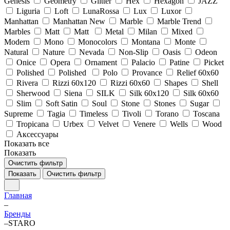
Genesis
Geometry
Glitter
Hex
Hexagon
JAZZ
Liguria
Loft
LunaRossa
Lux
Luxor
Manhattan
Manhattan New
Marble
Marble Trend
Marbles
Matt
Matt
Metal
Milan
Mixed
Modern
Mono
Monocolors
Montana
Monte
Natural
Nature
Nevada
Non-Slip
Oasis
Odeon
Onice
Opera
Ornament
Palacio
Patine
Picket
Polished
Polished
Polo
Provance
Relief 60x60
Rivera
Rizzi 60x120
Rizzi 60x60
Shapes
Shell
Sherwood
Siena
SILK
Silk 60х120
Silk 60х60
Slim
Soft Satin
Soul
Stone
Stones
Sugar
Supreme
Tagia
Timeless
Tivoli
Torano
Toscana
Tropicana
Urbex
Velvet
Venere
Wells
Wood
Аксессуары
Показать все
Показать
Очистить фильтр
Показать
Очистить фильтр
Главная
–
Бренды
–
STARO