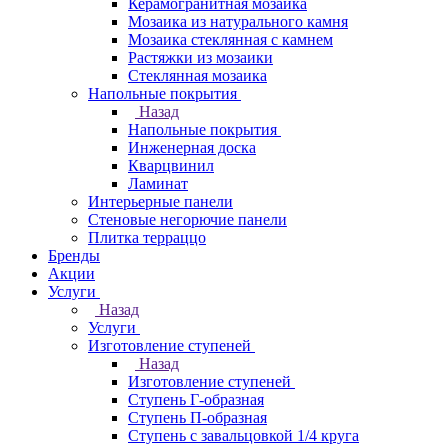
Керамогранитная мозаика
Мозаика из натурального камня
Мозаика стеклянная с камнем
Растяжки из мозаики
Стеклянная мозаика
Напольные покрытия
Назад
Напольные покрытия
Инженерная доска
Кварцвинил
Ламинат
Интерьерные панели
Стеновые негорючие панели
Плитка терраццо
Бренды
Акции
Услуги
Назад
Услуги
Изготовление ступеней
Назад
Изготовление ступеней
Ступень Г-образная
Ступень П-образная
Ступень с завальцовкой 1/4 круга