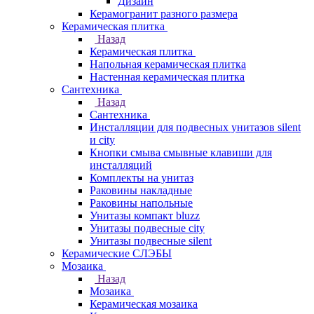
Дизайн
Керамогранит разного размера
Керамическая плитка
Назад
Керамическая плитка
Напольная керамическая плитка
Настенная керамическая плитка
Сантехника
Назад
Сантехника
Инсталляции для подвесных унитазов silent
и city
Кнопки смыва смывные клавиши для
инсталляций
Комплекты на унитаз
Раковины накладные
Раковины напольные
Унитазы компакт bluzz
Унитазы подвесные city
Унитазы подвесные silent
Керамические СЛЭБЫ
Мозаика
Назад
Мозаика
Керамическая мозаика