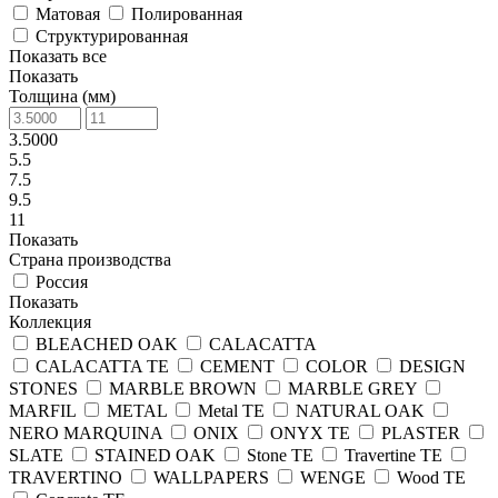
Матовая
Полированная
Структурированная
Показать все
Показать
Толщина (мм)
3.5000
5.5
7.5
9.5
11
Показать
Страна производства
Россия
Показать
Коллекция
BLEACHED OAK
CALACATTA
CALACATTA TE
CEMENT
COLOR
DESIGN
STONES
MARBLE BROWN
MARBLE GREY
MARFIL
METAL
Metal TE
NATURAL OAK
NERO MARQUINA
ONIX
ONYX TE
PLASTER
SLATE
STAINED OAK
Stone TE
Travertine TE
TRAVERTINO
WALLPAPERS
WENGE
Wood TE