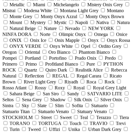
Metallic
Miami
Michelangelo
Mistery Onix Grey
Mistrai
Modena White
Montana Light Grey
Montano
Monte Grey
Monty Onyx Azzul
Monty Onyx Brown
Mount
Mystery
Mystic
Napoli
Nativa
Natura
Natural Beige
Nature
Nevado
NEW YORK
NINFA DORA
Norte
Olimpic Onyx
Omega
Onice
ONIX
Onix Ice
Onix Mapple
Onyx
Onyx Rossa
ONYX VERDE
Onyx White
Opel
Ordito Grey
Oregon
Oriental
Oro Bianco
Phantom Bianco
Pompei
Portland
Portofino
Prado Onix
Predo
Primero
Primo
Profitland Bianco
Pure
PYTHON
ROCK
Quartz
Quiro Dark
Realistik Alice
Rebecca
Natural
Reflection
REGAL
Regal Carara
Ricato
Brown
River Light Grey
Riyadh
Roca
Rock
Rosso Atlant
Rossy
Roxy
Royal
Royal Grey Light
Sahara Beige
San Siro
Sandy
SATVARIO LITE
Seltos
Sena Grey
Shadow
Silk Onix
Silver Onix
Sintra
Sky
Slate
Slim
Sofita
Statuario
Statuario Titan
Statuario Venato
Statuary Venato
STOCKHOLM
Street
Sweet
Teal
Terazzo
Tiera
TORANO
TORTUGA
Touch
TRAVIO
Trevi
Turin
Tweed
Uffizi
Unika
Urban Dark Grey