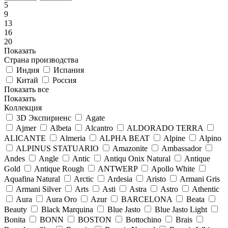
5
9
13
16
20
Показать
Страна производства
Индия
Испания
Китай
Россия
Показать все
Показать
Коллекция
3D Экспириенс
Agate
Ajmer
Albeta
Alcantro
ALDORADO TERRA
ALICANTE
Almeria
ALPHA BEAT
Alpine
Alpino
ALPINUS STATUARIO
Amazonite
Ambassador
Andes
Angle
Antic
Antiqu Onix Natural
Antique
Gold
Antique Rough
ANTWERP
Apollo White
Aquafina Natural
Arctic
Ardesia
Aristo
Armani Gris
Armani Silver
Arts
Asti
Astra
Astro
Athentic
Aura
Aura Oro
Azur
BARCELONA
Beata
Beauty
Black Marquina
Blue Jasto
Blue Jasto Light
Bonita
BONN
BOSTON
Bottochino
Brais