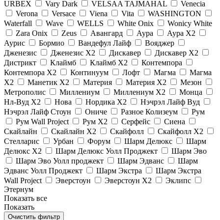
URBEX
Vary Dark
VELSAA TAJMAHAL
Venecia
Verona
Versace
Viena
Vita
WASHINGTON
Waterfall
Wave
WELLS
White Onix
Wonicy White
Zara Onix
Zeus
Авангард
Аура
Аура X2
Аурис
Бормио
Вандефул Лайф
Вояджер
Дженезис
Дженезис X2
Дискавер
Дискавер X2
Дистрикт
Клаймб
Клаймб X2
Контемпора
Контемпора X2
Континуум
Лофт
Магма
Магма
X2
Манетик X2
Материя
Материя X2
Мезон
Метрополис
Миллениум
Миллениум X2
Монца
Нл-Вуд X2
Нова
Нордика X2
Нэчрэл Лайф Вуд
Нэчрэл Лайф Стоун
Ониче
Разное Колизеум
Рум
Рум Wall Project
Рум X2
Серфейс
Сиена
Скайлайн
Скайлайн X2
Скайфолл
Скайфолл X2
Стелларис
Урбан
Форум
Шарм Делюкс
Шарм
Делюкс X2
Шарм Делюкс Уолл Проджект
Шарм Эво
Шарм Эво Уолл проджект
Шарм Эдванс
Шарм
Эдванс Уолл Проджект
Шарм Экстра
Шарм Экстра
Wall Project
Эверстоун
Эверстоун X2
Эклипс
Этернум
Показать все
Показать
Очистить фильтр