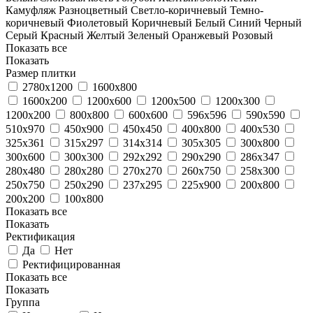
Камуфляж
Разноцветный
Светло-коричневый
Темно-
коричневый
Фиолетовый
Коричневый
Белый
Синий
Черный
Серый
Красный
Желтый
Зеленый
Оранжевый
Розовый
Показать все
Показать
Размер плитки
2780x1200
1600x800
1600x200
1200x600
1200x500
1200x300
1200x200
800x800
600x600
596x596
590x590
510x970
450x900
450x450
400x800
400x530
325x361
315x297
314x314
305x305
300x800
300x600
300x300
292x292
290x290
286x347
280x480
280x280
270x270
260x750
258x300
250x750
250x290
237x295
225x900
200x800
200x200
100x800
Показать все
Показать
Ректификация
Да
Нет
Ректифицированная
Показать все
Показать
Группа