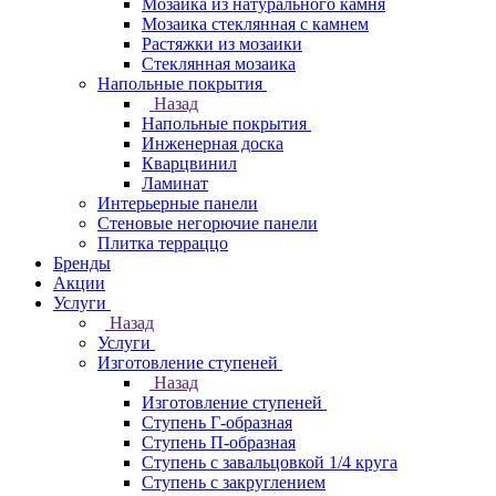
Мозаика из натурального камня
Мозаика стеклянная с камнем
Растяжки из мозаики
Стеклянная мозаика
Напольные покрытия
Назад
Напольные покрытия
Инженерная доска
Кварцвинил
Ламинат
Интерьерные панели
Стеновые негорючие панели
Плитка терраццо
Бренды
Акции
Услуги
Назад
Услуги
Изготовление ступеней
Назад
Изготовление ступеней
Ступень Г-образная
Ступень П-образная
Ступень с завальцовкой 1/4 круга
Ступень с закруглением