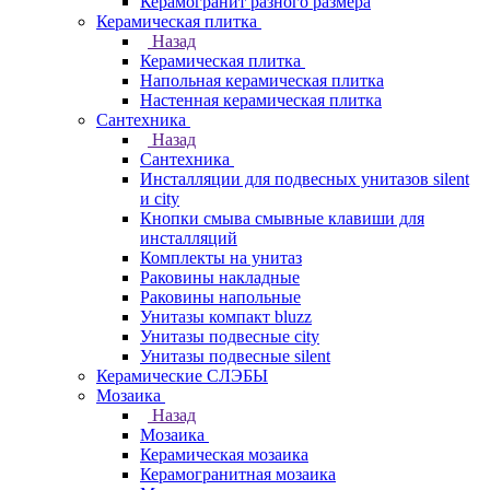
Керамогранит разного размера
Керамическая плитка
Назад
Керамическая плитка
Напольная керамическая плитка
Настенная керамическая плитка
Сантехника
Назад
Сантехника
Инсталляции для подвесных унитазов silent
и city
Кнопки смыва смывные клавиши для
инсталляций
Комплекты на унитаз
Раковины накладные
Раковины напольные
Унитазы компакт bluzz
Унитазы подвесные city
Унитазы подвесные silent
Керамические СЛЭБЫ
Мозаика
Назад
Мозаика
Керамическая мозаика
Керамогранитная мозаика