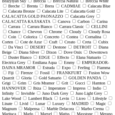
Brazylyan Sky
Breccia
Breccia Natural
Breccia White
Breche
Brenta
Brera
CADMIAE
Calacata Blue
Calacata Bronze
Calacata Lite
Calacatta Gold
CALACATTA GOLD PAONAZZO
Calacatta Grey
CALACATTA КАЛАКАТА
Canova
Carbon
Carina
Carrara
Carrara Bianco
Carrara Classic
CELLINI
Chance
Chevron
Chrome
Cloudy
Cloudy Rosa
Coin
Colorica
Concreto
Contea
Cornalina
Corten
Cote de Azur
Craft
Creato
Creta
Cubix
Da Vinci
DESERT
Destone
DETROIT
Diana
Beige
Diana Silver
Dixon
Dove Onix
Downtown
Duster Bianco
EDGE
Effecto
Elana Statuario
Electrica Grey
Emiliana Aqua
Emmy
EMPERADOR-
DAINA MRAMOR
Estrada
Expo
Feeling
Fiamma
Fiji
Firenze
Fossil
FRANKFURT
Fusion Wow
Quarzit
Gloria
Gold Satuario
GOLDEN PANDA
Grigi
Grim
Gris Mramor
Grit
Gucci
Hamton
HANNOVER
Ibiza
Imperatore
Impress
Indio
Infinity
Invisible
Juno Dark Grey
Juno Light Grey
Lake Wood
Lambert Black
Levin
Liceo
Lifestyle
Linate
Livid
Lunar
Luxury
MADRID
Magic
Magnum
Malpensa
Marble Delacora
Marbo Crema
Maritaca
Marlo
Marvel
Matiss
Maxstone
Merano