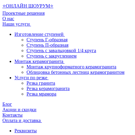
⭐ОНЛАЙН ШОУРУМ⭐
Проектные решения
О нас
Наши услуги
Изготовление ступеней
Ступень Г-образная
Ступень П-образная
Ступень с завальцовкой 1/4 круга
Ступень с закруглением
Монтаж керамогранита
Монтаж крупноформатного керамогранита
Облицовка бетонных лестниц керамогранитом
Услуги по резке
Резка гранита
Резка керамогранита
Резка мрамора
Блог
Акции и скидки
Контакты
Оплата и доставка
Реквизиты