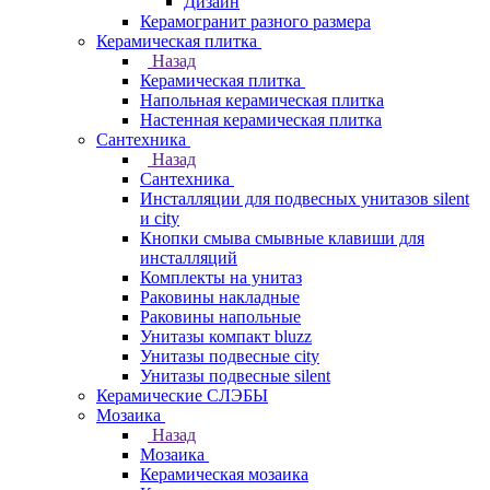
Дизайн
Керамогранит разного размера
Керамическая плитка
Назад
Керамическая плитка
Напольная керамическая плитка
Настенная керамическая плитка
Сантехника
Назад
Сантехника
Инсталляции для подвесных унитазов silent
и city
Кнопки смыва смывные клавиши для
инсталляций
Комплекты на унитаз
Раковины накладные
Раковины напольные
Унитазы компакт bluzz
Унитазы подвесные city
Унитазы подвесные silent
Керамические СЛЭБЫ
Мозаика
Назад
Мозаика
Керамическая мозаика