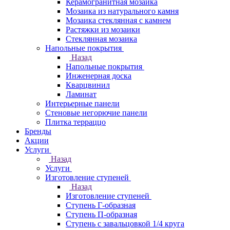
Керамогранитная мозаика
Мозаика из натурального камня
Мозаика стеклянная с камнем
Растяжки из мозаики
Стеклянная мозаика
Напольные покрытия
Назад
Напольные покрытия
Инженерная доска
Кварцвинил
Ламинат
Интерьерные панели
Стеновые негорючие панели
Плитка терраццо
Бренды
Акции
Услуги
Назад
Услуги
Изготовление ступеней
Назад
Изготовление ступеней
Ступень Г-образная
Ступень П-образная
Ступень с завальцовкой 1/4 круга