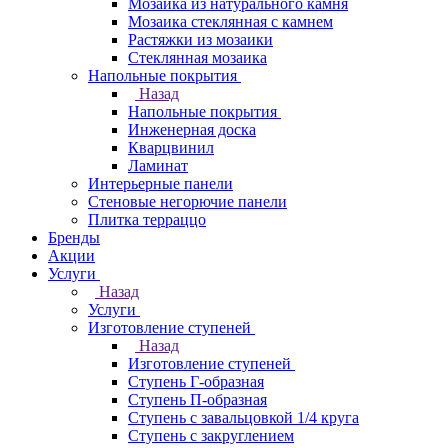
Мозаика из натурального камня
Мозаика стеклянная с камнем
Растяжки из мозаики
Стеклянная мозаика
Напольные покрытия
Назад
Напольные покрытия
Инженерная доска
Кварцвинил
Ламинат
Интерьерные панели
Стеновые негорючие панели
Плитка терраццо
Бренды
Акции
Услуги
Назад
Услуги
Изготовление ступеней
Назад
Изготовление ступеней
Ступень Г-образная
Ступень П-образная
Ступень с завальцовкой 1/4 круга
Ступень с закруглением