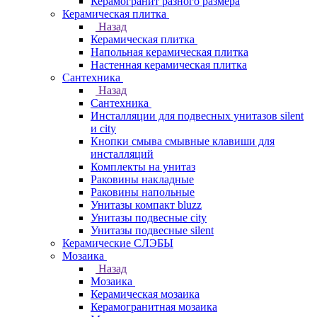
Керамогранит разного размера
Керамическая плитка
Назад
Керамическая плитка
Напольная керамическая плитка
Настенная керамическая плитка
Сантехника
Назад
Сантехника
Инсталляции для подвесных унитазов silent
и city
Кнопки смыва смывные клавиши для
инсталляций
Комплекты на унитаз
Раковины накладные
Раковины напольные
Унитазы компакт bluzz
Унитазы подвесные city
Унитазы подвесные silent
Керамические СЛЭБЫ
Мозаика
Назад
Мозаика
Керамическая мозаика
Керамогранитная мозаика