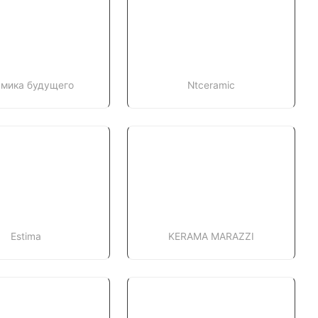
амика будущего
Ntceramic
Estima
KERAMA MARAZZI