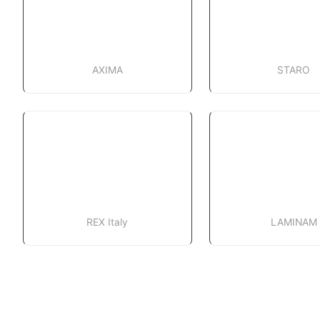
AXIMA
STARO
REX Italy
LAMINAM