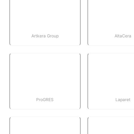
Artkera Group
AltaCera
ProGRES
Laparet