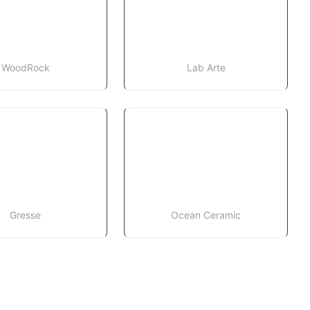
WoodRock
Lab Arte
Gresse
Ocean Ceramic