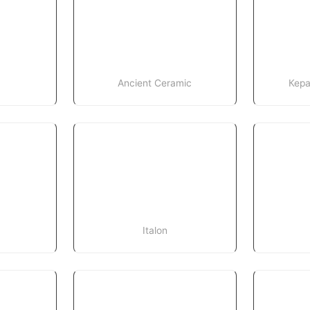
Ancient Ceramic
Кер
Italon