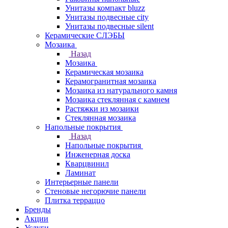
Унитазы компакт bluzz
Унитазы подвесные city
Унитазы подвесные silent
Керамические СЛЭБЫ
Мозаика
Назад
Мозаика
Керамическая мозаика
Керамогранитная мозаика
Мозаика из натурального камня
Мозаика стеклянная с камнем
Растяжки из мозаики
Стеклянная мозаика
Напольные покрытия
Назад
Напольные покрытия
Инженерная доска
Кварцвинил
Ламинат
Интерьерные панели
Стеновые негорючие панели
Плитка терраццо
Бренды
Акции
Услуги