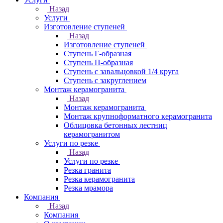
Назад
Услуги
Изготовление ступеней
Назад
Изготовление ступеней
Ступень Г-образная
Ступень П-образная
Ступень с завальцовкой 1/4 круга
Ступень с закруглением
Монтаж керамогранита
Назад
Монтаж керамогранита
Монтаж крупноформатного керамогранита
Облицовка бетонных лестниц
керамогранитом
Услуги по резке
Назад
Услуги по резке
Резка гранита
Резка керамогранита
Резка мрамора
Компания
Назад
Компания