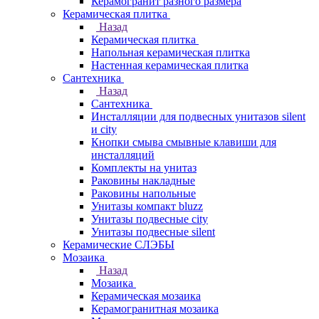
Керамогранит разного размера
Керамическая плитка
Назад
Керамическая плитка
Напольная керамическая плитка
Настенная керамическая плитка
Сантехника
Назад
Сантехника
Инсталляции для подвесных унитазов silent
и city
Кнопки смыва смывные клавиши для
инсталляций
Комплекты на унитаз
Раковины накладные
Раковины напольные
Унитазы компакт bluzz
Унитазы подвесные city
Унитазы подвесные silent
Керамические СЛЭБЫ
Мозаика
Назад
Мозаика
Керамическая мозаика
Керамогранитная мозаика