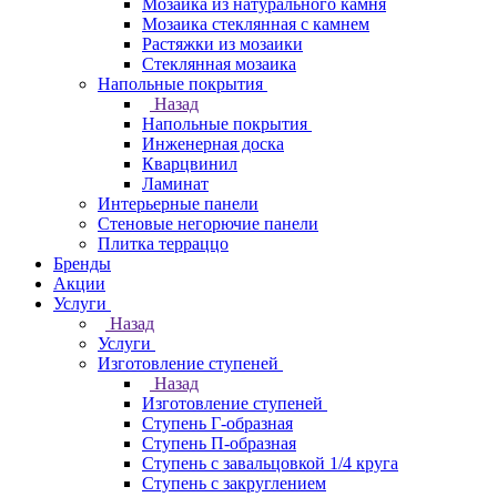
Мозаика из натурального камня
Мозаика стеклянная с камнем
Растяжки из мозаики
Стеклянная мозаика
Напольные покрытия
Назад
Напольные покрытия
Инженерная доска
Кварцвинил
Ламинат
Интерьерные панели
Стеновые негорючие панели
Плитка терраццо
Бренды
Акции
Услуги
Назад
Услуги
Изготовление ступеней
Назад
Изготовление ступеней
Ступень Г-образная
Ступень П-образная
Ступень с завальцовкой 1/4 круга
Ступень с закруглением