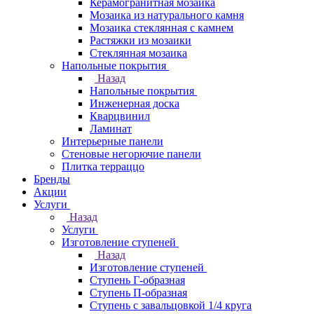
Керамогранитная мозаика
Мозаика из натурального камня
Мозаика стеклянная с камнем
Растяжки из мозаики
Стеклянная мозаика
Напольные покрытия
Назад
Напольные покрытия
Инженерная доска
Кварцвинил
Ламинат
Интерьерные панели
Стеновые негорючие панели
Плитка терраццо
Бренды
Акции
Услуги
Назад
Услуги
Изготовление ступеней
Назад
Изготовление ступеней
Ступень Г-образная
Ступень П-образная
Ступень с завальцовкой 1/4 круга