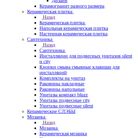
Дизайн
Керамогранит разного размера
Керамическая плитка
Назад
Керамическая плитка
Напольная керамическая плитка
Настенная керамическая плитка
Сантехника
Назад
Сантехника
Инсталляции для подвесных унитазов silent
и city
Кнопки смыва смывные клавиши для
инсталляций
Комплекты на унитаз
Раковины накладные
Раковины напольные
Унитазы компакт bluzz
Унитазы подвесные city
Унитазы подвесные silent
Керамические СЛЭБЫ
Мозаика
Назад
Мозаика
Керамическая мозаика