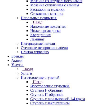
Мозаика из натурального камня
Мозаика стеклянная с камнем
Растяжки из мозаики
Стеклянная мозаика
Напольные покрытия
Назад
Напольные покрытия
Инженерная доска
Кварцвинил
Ламинат
Интерьерные панели
Стеновые негорючие панели
Плитка терраццо
Бренды
Акции
Услуги
Назад
Услуги
Изготовление ступеней
Назад
Изготовление ступеней
Ступень Г-образная
Ступень П-образная
Ступень с завальцовкой 1/4 круга
Ступень с закруглением