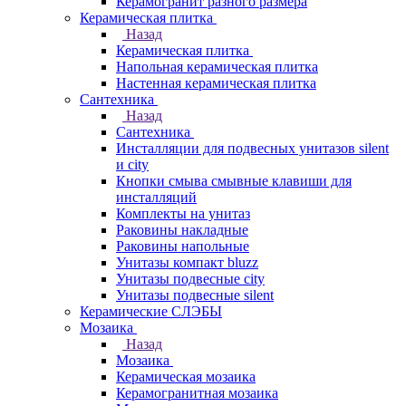
Керамогранит разного размера
Керамическая плитка
Назад
Керамическая плитка
Напольная керамическая плитка
Настенная керамическая плитка
Сантехника
Назад
Сантехника
Инсталляции для подвесных унитазов silent
и city
Кнопки смыва смывные клавиши для
инсталляций
Комплекты на унитаз
Раковины накладные
Раковины напольные
Унитазы компакт bluzz
Унитазы подвесные city
Унитазы подвесные silent
Керамические СЛЭБЫ
Мозаика
Назад
Мозаика
Керамическая мозаика
Керамогранитная мозаика