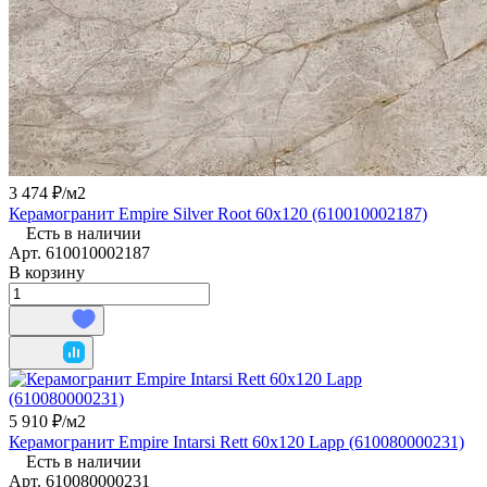
3 474 ₽/
м2
Керамогранит Empire Silver Root 60x120 (610010002187)
Есть в наличии
Арт.
610010002187
В корзину
5 910 ₽/
м2
Керамогранит Empire Intarsi Rett 60x120 Lapp (610080000231)
Есть в наличии
Арт.
610080000231