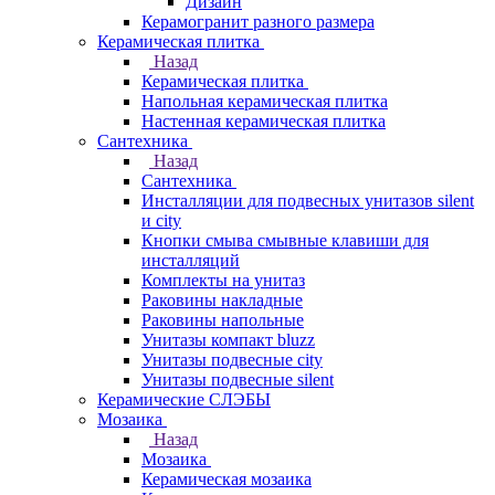
Дизайн
Керамогранит разного размера
Керамическая плитка
Назад
Керамическая плитка
Напольная керамическая плитка
Настенная керамическая плитка
Сантехника
Назад
Сантехника
Инсталляции для подвесных унитазов silent
и city
Кнопки смыва смывные клавиши для
инсталляций
Комплекты на унитаз
Раковины накладные
Раковины напольные
Унитазы компакт bluzz
Унитазы подвесные city
Унитазы подвесные silent
Керамические СЛЭБЫ
Мозаика
Назад
Мозаика
Керамическая мозаика