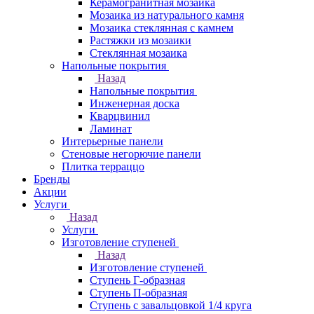
Керамогранитная мозаика
Мозаика из натурального камня
Мозаика стеклянная с камнем
Растяжки из мозаики
Стеклянная мозаика
Напольные покрытия
Назад
Напольные покрытия
Инженерная доска
Кварцвинил
Ламинат
Интерьерные панели
Стеновые негорючие панели
Плитка терраццо
Бренды
Акции
Услуги
Назад
Услуги
Изготовление ступеней
Назад
Изготовление ступеней
Ступень Г-образная
Ступень П-образная
Ступень с завальцовкой 1/4 круга