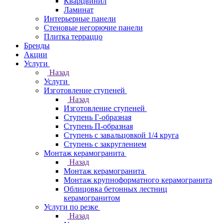
Кварцвинил
Ламинат
Интерьерные панели
Стеновые негорючие панели
Плитка терраццо
Бренды
Акции
Услуги
Назад
Услуги
Изготовление ступеней
Назад
Изготовление ступеней
Ступень Г-образная
Ступень П-образная
Ступень с завальцовкой 1/4 круга
Ступень с закруглением
Монтаж керамогранита
Назад
Монтаж керамогранита
Монтаж крупноформатного керамогранита
Облицовка бетонных лестниц
керамогранитом
Услуги по резке
Назад