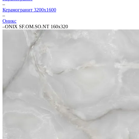
–
Керамогранит 3200х1600
–
Оникс
–
ONIX SF.OM.SO.NT 160х320