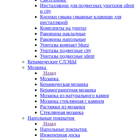
Инсталляции для подвесных унитазов silent
и city
Кнопки смыва смывные клавиши для
инсталляций
Комплекты на унитаз
Раковины накладные
Раковины напольные
Унитазы компакт bluzz
Унитазы подвесные city
Унитазы подвесные silent
Керамические СЛЭБЫ
Мозаика
Назад
Мозаика
Керамическая мозаика
Керамогранитная мозаика
Мозаика из натурального камня
Мозаика стеклянная с камнем
Растяжки из мозаики
Стеклянная мозаика
Напольные покрытия
Назад
Напольные покрытия
Инженерная доска