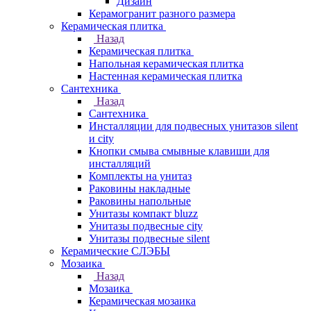
Дизайн
Керамогранит разного размера
Керамическая плитка
Назад
Керамическая плитка
Напольная керамическая плитка
Настенная керамическая плитка
Сантехника
Назад
Сантехника
Инсталляции для подвесных унитазов silent
и city
Кнопки смыва смывные клавиши для
инсталляций
Комплекты на унитаз
Раковины накладные
Раковины напольные
Унитазы компакт bluzz
Унитазы подвесные city
Унитазы подвесные silent
Керамические СЛЭБЫ
Мозаика
Назад
Мозаика
Керамическая мозаика