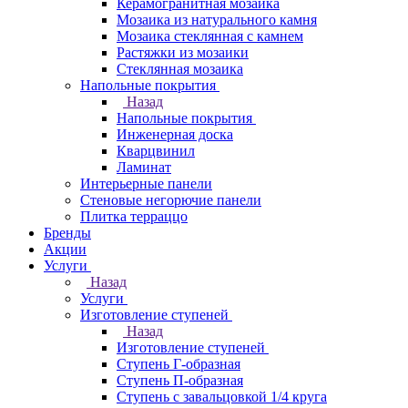
Керамогранитная мозаика
Мозаика из натурального камня
Мозаика стеклянная с камнем
Растяжки из мозаики
Стеклянная мозаика
Напольные покрытия
Назад
Напольные покрытия
Инженерная доска
Кварцвинил
Ламинат
Интерьерные панели
Стеновые негорючие панели
Плитка терраццо
Бренды
Акции
Услуги
Назад
Услуги
Изготовление ступеней
Назад
Изготовление ступеней
Ступень Г-образная
Ступень П-образная
Ступень с завальцовкой 1/4 круга