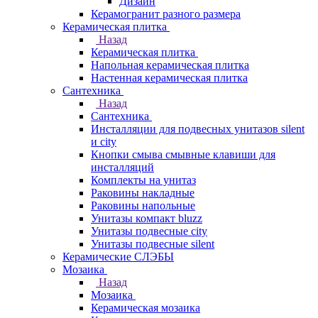
Дизайн
Керамогранит разного размера
Керамическая плитка
Назад
Керамическая плитка
Напольная керамическая плитка
Настенная керамическая плитка
Сантехника
Назад
Сантехника
Инсталляции для подвесных унитазов silent
и city
Кнопки смыва смывные клавиши для
инсталляций
Комплекты на унитаз
Раковины накладные
Раковины напольные
Унитазы компакт bluzz
Унитазы подвесные city
Унитазы подвесные silent
Керамические СЛЭБЫ
Мозаика
Назад
Мозаика
Керамическая мозаика