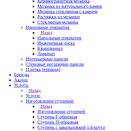
Керамогранитная мозаика
Мозаика из натурального камня
Мозаика стеклянная с камнем
Растяжки из мозаики
Стеклянная мозаика
Напольные покрытия
Назад
Напольные покрытия
Инженерная доска
Кварцвинил
Ламинат
Интерьерные панели
Стеновые негорючие панели
Плитка терраццо
Бренды
Акции
Услуги
Назад
Услуги
Изготовление ступеней
Назад
Изготовление ступеней
Ступень Г-образная
Ступень П-образная
Ступень с завальцовкой 1/4 круга