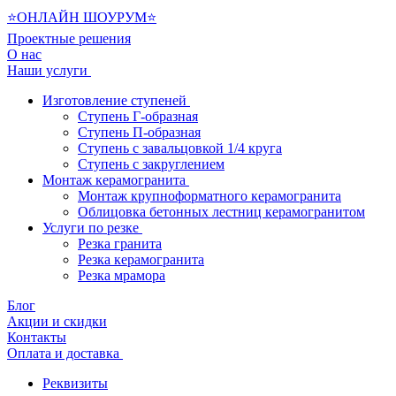
⭐ОНЛАЙН ШОУРУМ⭐
Проектные решения
О нас
Наши услуги
Изготовление ступеней
Ступень Г-образная
Ступень П-образная
Ступень с завальцовкой 1/4 круга
Ступень с закруглением
Монтаж керамогранита
Монтаж крупноформатного керамогранита
Облицовка бетонных лестниц керамогранитом
Услуги по резке
Резка гранита
Резка керамогранита
Резка мрамора
Блог
Акции и скидки
Контакты
Оплата и доставка
Реквизиты