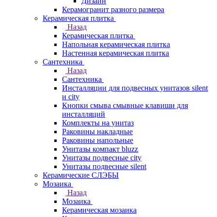
Дизайн
Керамогранит разного размера
Керамическая плитка
Назад
Керамическая плитка
Напольная керамическая плитка
Настенная керамическая плитка
Сантехника
Назад
Сантехника
Инсталляции для подвесных унитазов silent
и city
Кнопки смыва смывные клавиши для
инсталляций
Комплекты на унитаз
Раковины накладные
Раковины напольные
Унитазы компакт bluzz
Унитазы подвесные city
Унитазы подвесные silent
Керамические СЛЭБЫ
Мозаика
Назад
Мозаика
Керамическая мозаика