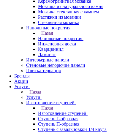
Керамогранитная мозаика
Мозаика из натурального камня
Мозаика стеклянная с камнем
Растяжки из мозаики
Стеклянная мозаика
Напольные покрытия
Назад
Напольные покрытия
Инженерная доска
Кварцвинил
Ламинат
Интерьерные панели
Стеновые негорючие панели
Плитка терраццо
Бренды
Акции
Услуги
Назад
Услуги
Изготовление ступеней
Назад
Изготовление ступеней
Ступень Г-образная
Ступень П-образная
Ступень с завальцовкой 1/4 круга