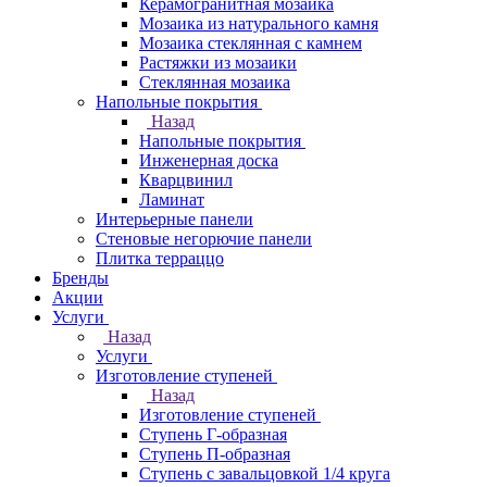
Керамогранитная мозаика
Мозаика из натурального камня
Мозаика стеклянная с камнем
Растяжки из мозаики
Стеклянная мозаика
Напольные покрытия
Назад
Напольные покрытия
Инженерная доска
Кварцвинил
Ламинат
Интерьерные панели
Стеновые негорючие панели
Плитка терраццо
Бренды
Акции
Услуги
Назад
Услуги
Изготовление ступеней
Назад
Изготовление ступеней
Ступень Г-образная
Ступень П-образная
Ступень с завальцовкой 1/4 круга