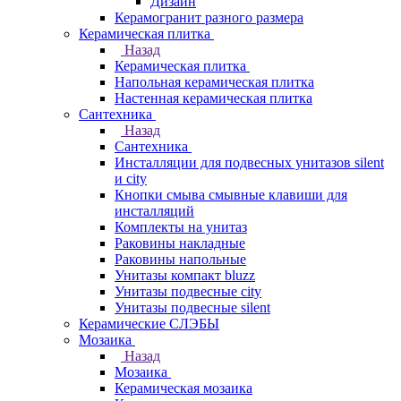
Дизайн
Керамогранит разного размера
Керамическая плитка
Назад
Керамическая плитка
Напольная керамическая плитка
Настенная керамическая плитка
Сантехника
Назад
Сантехника
Инсталляции для подвесных унитазов silent
и city
Кнопки смыва смывные клавиши для
инсталляций
Комплекты на унитаз
Раковины накладные
Раковины напольные
Унитазы компакт bluzz
Унитазы подвесные city
Унитазы подвесные silent
Керамические СЛЭБЫ
Мозаика
Назад
Мозаика
Керамическая мозаика