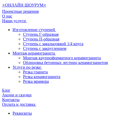
⭐ОНЛАЙН ШОУРУМ⭐
Проектные решения
О нас
Наши услуги
Изготовление ступеней
Ступень Г-образная
Ступень П-образная
Ступень с завальцовкой 1/4 круга
Ступень с закруглением
Монтаж керамогранита
Монтаж крупноформатного керамогранита
Облицовка бетонных лестниц керамогранитом
Услуги по резке
Резка гранита
Резка керамогранита
Резка мрамора
Блог
Акции и скидки
Контакты
Оплата и доставка
Реквизиты