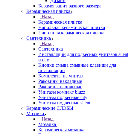
Дизайн
Керамогранит разного размера
Керамическая плитка
Назад
Керамическая плитка
Напольная керамическая плитка
Настенная керамическая плитка
Сантехника
Назад
Сантехника
Инсталляции для подвесных унитазов silent
и city
Кнопки смыва смывные клавиши для
инсталляций
Комплекты на унитаз
Раковины накладные
Раковины напольные
Унитазы компакт bluzz
Унитазы подвесные city
Унитазы подвесные silent
Керамические СЛЭБЫ
Мозаика
Назад
Мозаика
Керамическая мозаика