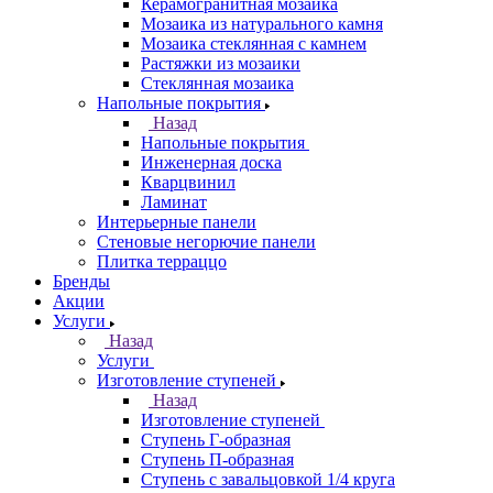
Керамогранитная мозаика
Мозаика из натурального камня
Мозаика стеклянная с камнем
Растяжки из мозаики
Стеклянная мозаика
Напольные покрытия
Назад
Напольные покрытия
Инженерная доска
Кварцвинил
Ламинат
Интерьерные панели
Стеновые негорючие панели
Плитка терраццо
Бренды
Акции
Услуги
Назад
Услуги
Изготовление ступеней
Назад
Изготовление ступеней
Ступень Г-образная
Ступень П-образная
Ступень с завальцовкой 1/4 круга