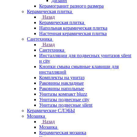
Дизайн
Керамогранит разного размера
Керамическая плитка
Назад
Керамическая плитка
Напольная керамическая плитка
Настенная керамическая плитка
Сантехника
Назад
Сантехника
Инсталляции для подвесных унитазов silent
и city
Кнопки смыва смывные клавиши для
инсталляций
Комплекты на унитаз
Раковины накладные
Раковины напольные
Унитазы компакт bluzz
Унитазы подвесные city
Унитазы подвесные silent
Керамические СЛЭБЫ
Мозаика
Назад
Мозаика
Керамическая мозаика