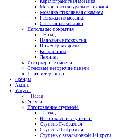
Керамогранитная мозаика
Мозаика из натурального камня
Мозаика стеклянная с камнем
Растяжки из мозаики
Стеклянная мозаика
Напольные покрытия
Назад
Напольные покрытия
Инженерная доска
Кварцвинил
Ламинат
Интерьерные панели
Стеновые негорючие панели
Плитка терраццо
Бренды
Акции
Услуги
Назад
Услуги
Изготовление ступеней
Назад
Изготовление ступеней
Ступень Г-образная
Ступень П-образная
Ступень с завальцовкой 1/4 круга