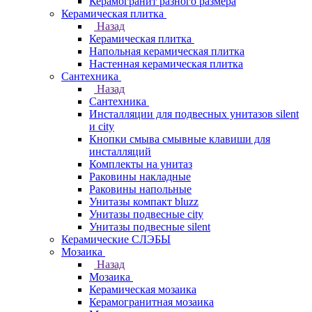
Керамогранит разного размера
Керамическая плитка
Назад
Керамическая плитка
Напольная керамическая плитка
Настенная керамическая плитка
Сантехника
Назад
Сантехника
Инсталляции для подвесных унитазов silent
и city
Кнопки смыва смывные клавиши для
инсталляций
Комплекты на унитаз
Раковины накладные
Раковины напольные
Унитазы компакт bluzz
Унитазы подвесные city
Унитазы подвесные silent
Керамические СЛЭБЫ
Мозаика
Назад
Мозаика
Керамическая мозаика
Керамогранитная мозаика