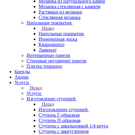
Мозаика из натурального камня
Мозаика стеклянная с камнем
Растяжки из мозаики
Стеклянная мозаика
Напольные покрытия
Назад
Напольные покрытия
Инженерная доска
Кварцвинил
Ламинат
Интерьерные панели
Стеновые негорючие панели
Плитка терраццо
Бренды
Акции
Услуги
Назад
Услуги
Изготовление ступеней
Назад
Изготовление ступеней
Ступень Г-образная
Ступень П-образная
Ступень с завальцовкой 1/4 круга
Ступень с закруглением