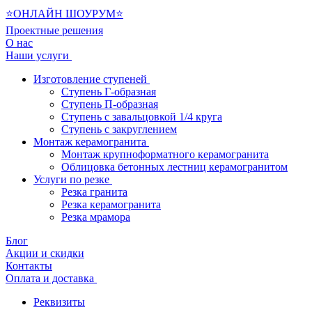
⭐ОНЛАЙН ШОУРУМ⭐
Проектные решения
О нас
Наши услуги
Изготовление ступеней
Ступень Г-образная
Ступень П-образная
Ступень с завальцовкой 1/4 круга
Ступень с закруглением
Монтаж керамогранита
Монтаж крупноформатного керамогранита
Облицовка бетонных лестниц керамогранитом
Услуги по резке
Резка гранита
Резка керамогранита
Резка мрамора
Блог
Акции и скидки
Контакты
Оплата и доставка
Реквизиты