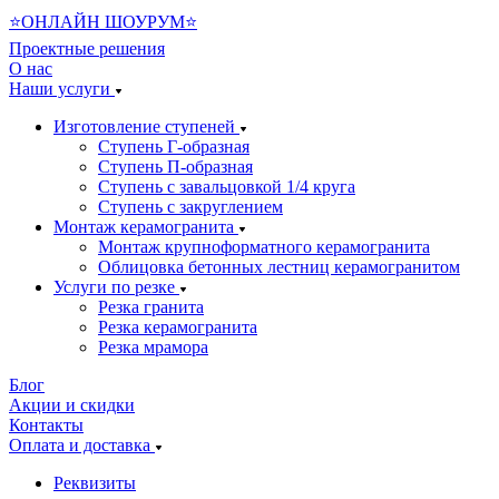
⭐ОНЛАЙН ШОУРУМ⭐
Проектные решения
О нас
Наши услуги
Изготовление ступеней
Ступень Г-образная
Ступень П-образная
Ступень с завальцовкой 1/4 круга
Ступень с закруглением
Монтаж керамогранита
Монтаж крупноформатного керамогранита
Облицовка бетонных лестниц керамогранитом
Услуги по резке
Резка гранита
Резка керамогранита
Резка мрамора
Блог
Акции и скидки
Контакты
Оплата и доставка
Реквизиты