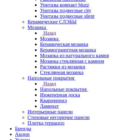
Унитазы компакт bluzz
Унитазы подвесные city
Унитазы подвесные silent
Керамические СЛЭБЫ
Мозаика
Назад
Мозаика
Керамическая мозаика
Керамогранитная мозаика
Мозаика из натурального камня
Мозаика стеклянная с камнем
Растяжки из мозаики
Стеклянная мозаика
Напольные покрытия
Назад
Напольные покрытия
Инженерная доска
Кварцвинил
Ламинат
Интерьерные панели
Стеновые негорючие панели
Плитка терраццо
Бренды
Акции
Услуги