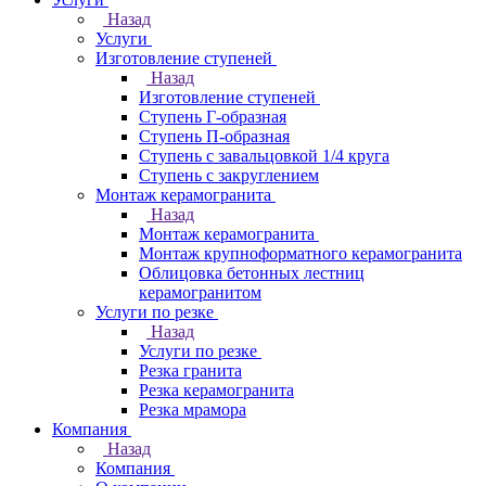
Назад
Услуги
Изготовление ступеней
Назад
Изготовление ступеней
Ступень Г-образная
Ступень П-образная
Ступень с завальцовкой 1/4 круга
Ступень с закруглением
Монтаж керамогранита
Назад
Монтаж керамогранита
Монтаж крупноформатного керамогранита
Облицовка бетонных лестниц
керамогранитом
Услуги по резке
Назад
Услуги по резке
Резка гранита
Резка керамогранита
Резка мрамора
Компания
Назад
Компания