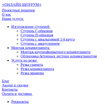
⭐ОНЛАЙН ШОУРУМ⭐
Проектные решения
О нас
Наши услуги
Изготовление ступеней
Ступень Г-образная
Ступень П-образная
Ступень с завальцовкой 1/4 круга
Ступень с закруглением
Монтаж керамогранита
Монтаж крупноформатного керамогранита
Облицовка бетонных лестниц керамогранитом
Услуги по резке
Резка гранита
Резка керамогранита
Резка мрамора
Блог
Акции и скидки
Контакты
Оплата и доставка
Реквизиты