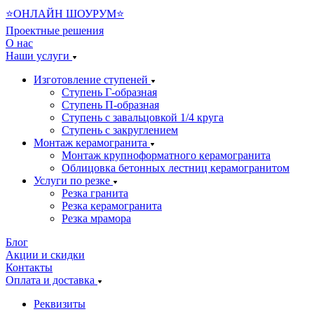
⭐ОНЛАЙН ШОУРУМ⭐
Проектные решения
О нас
Наши услуги
Изготовление ступеней
Ступень Г-образная
Ступень П-образная
Ступень с завальцовкой 1/4 круга
Ступень с закруглением
Монтаж керамогранита
Монтаж крупноформатного керамогранита
Облицовка бетонных лестниц керамогранитом
Услуги по резке
Резка гранита
Резка керамогранита
Резка мрамора
Блог
Акции и скидки
Контакты
Оплата и доставка
Реквизиты