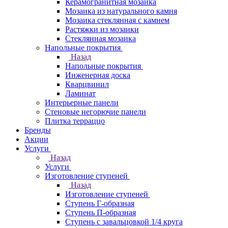
Керамогранитная мозаика
Мозаика из натурального камня
Мозаика стеклянная с камнем
Растяжки из мозаики
Стеклянная мозаика
Напольные покрытия
Назад
Напольные покрытия
Инженерная доска
Кварцвинил
Ламинат
Интерьерные панели
Стеновые негорючие панели
Плитка терраццо
Бренды
Акции
Услуги
Назад
Услуги
Изготовление ступеней
Назад
Изготовление ступеней
Ступень Г-образная
Ступень П-образная
Ступень с завальцовкой 1/4 круга