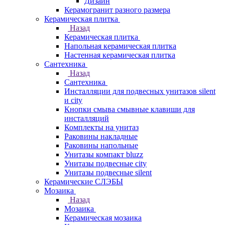
Дизайн
Керамогранит разного размера
Керамическая плитка
Назад
Керамическая плитка
Напольная керамическая плитка
Настенная керамическая плитка
Сантехника
Назад
Сантехника
Инсталляции для подвесных унитазов silent
и city
Кнопки смыва смывные клавиши для
инсталляций
Комплекты на унитаз
Раковины накладные
Раковины напольные
Унитазы компакт bluzz
Унитазы подвесные city
Унитазы подвесные silent
Керамические СЛЭБЫ
Мозаика
Назад
Мозаика
Керамическая мозаика