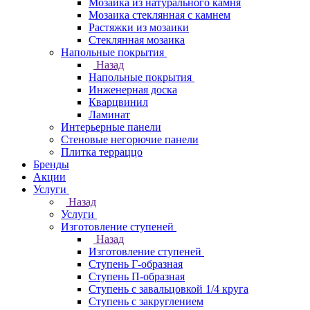
Мозаика из натурального камня
Мозаика стеклянная с камнем
Растяжки из мозаики
Стеклянная мозаика
Напольные покрытия
Назад
Напольные покрытия
Инженерная доска
Кварцвинил
Ламинат
Интерьерные панели
Стеновые негорючие панели
Плитка терраццо
Бренды
Акции
Услуги
Назад
Услуги
Изготовление ступеней
Назад
Изготовление ступеней
Ступень Г-образная
Ступень П-образная
Ступень с завальцовкой 1/4 круга
Ступень с закруглением