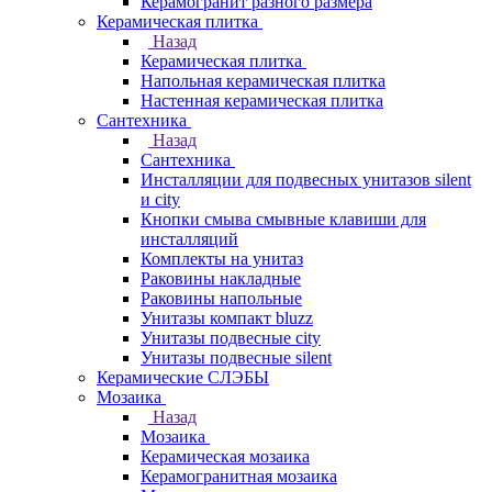
Керамогранит разного размера
Керамическая плитка
Назад
Керамическая плитка
Напольная керамическая плитка
Настенная керамическая плитка
Сантехника
Назад
Сантехника
Инсталляции для подвесных унитазов silent
и city
Кнопки смыва смывные клавиши для
инсталляций
Комплекты на унитаз
Раковины накладные
Раковины напольные
Унитазы компакт bluzz
Унитазы подвесные city
Унитазы подвесные silent
Керамические СЛЭБЫ
Мозаика
Назад
Мозаика
Керамическая мозаика
Керамогранитная мозаика