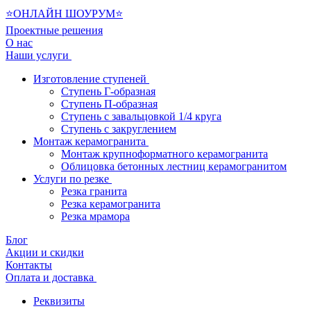
⭐ОНЛАЙН ШОУРУМ⭐
Проектные решения
О нас
Наши услуги
Изготовление ступеней
Ступень Г-образная
Ступень П-образная
Ступень с завальцовкой 1/4 круга
Ступень с закруглением
Монтаж керамогранита
Монтаж крупноформатного керамогранита
Облицовка бетонных лестниц керамогранитом
Услуги по резке
Резка гранита
Резка керамогранита
Резка мрамора
Блог
Акции и скидки
Контакты
Оплата и доставка
Реквизиты