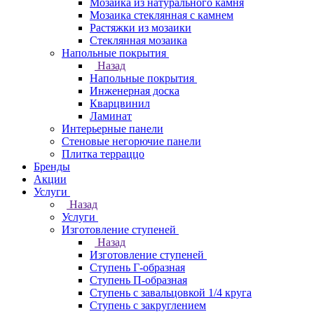
Мозаика из натурального камня
Мозаика стеклянная с камнем
Растяжки из мозаики
Стеклянная мозаика
Напольные покрытия
Назад
Напольные покрытия
Инженерная доска
Кварцвинил
Ламинат
Интерьерные панели
Стеновые негорючие панели
Плитка терраццо
Бренды
Акции
Услуги
Назад
Услуги
Изготовление ступеней
Назад
Изготовление ступеней
Ступень Г-образная
Ступень П-образная
Ступень с завальцовкой 1/4 круга
Ступень с закруглением