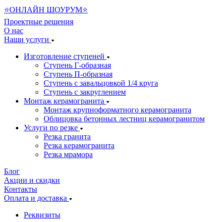
⭐ОНЛАЙН ШОУРУМ⭐
Проектные решения
О нас
Наши услуги
Изготовление ступеней
Ступень Г-образная
Ступень П-образная
Ступень с завальцовкой 1/4 круга
Ступень с закруглением
Монтаж керамогранита
Монтаж крупноформатного керамогранита
Облицовка бетонных лестниц керамогранитом
Услуги по резке
Резка гранита
Резка керамогранита
Резка мрамора
Блог
Акции и скидки
Контакты
Оплата и доставка
Реквизиты