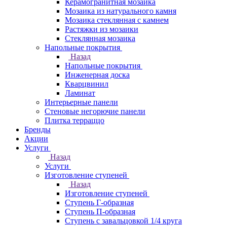
Керамогранитная мозаика
Мозаика из натурального камня
Мозаика стеклянная с камнем
Растяжки из мозаики
Стеклянная мозаика
Напольные покрытия
Назад
Напольные покрытия
Инженерная доска
Кварцвинил
Ламинат
Интерьерные панели
Стеновые негорючие панели
Плитка терраццо
Бренды
Акции
Услуги
Назад
Услуги
Изготовление ступеней
Назад
Изготовление ступеней
Ступень Г-образная
Ступень П-образная
Ступень с завальцовкой 1/4 круга