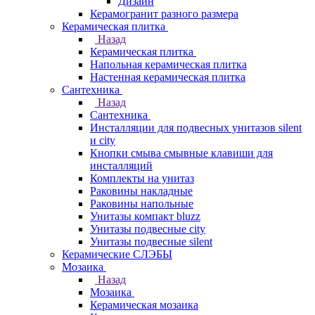
Дизайн
Керамогранит разного размера
Керамическая плитка
Назад
Керамическая плитка
Напольная керамическая плитка
Настенная керамическая плитка
Сантехника
Назад
Сантехника
Инсталляции для подвесных унитазов silent
и city
Кнопки смыва смывные клавиши для
инсталляций
Комплекты на унитаз
Раковины накладные
Раковины напольные
Унитазы компакт bluzz
Унитазы подвесные city
Унитазы подвесные silent
Керамические СЛЭБЫ
Мозаика
Назад
Мозаика
Керамическая мозаика