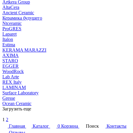
Artkera Group
AltaCera
Ancient Ceramic
Керамика будущего
Ntceramic
ProGRES
Laparet
Italon
Estima
KERAMA MARAZZI
AXIMA
STARO
EGGER
WoodRock
Lab Arte
REX Italy
LAMINAM
Surface Laboratory
Gresse
Ocean Ceramic
Загрузить еще
1
2
Главная
Каталог
0
Корзина
Поиск
Контакты
Отзывы