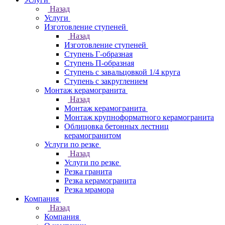
Назад
Услуги
Изготовление ступеней
Назад
Изготовление ступеней
Ступень Г-образная
Ступень П-образная
Ступень с завальцовкой 1/4 круга
Ступень с закруглением
Монтаж керамогранита
Назад
Монтаж керамогранита
Монтаж крупноформатного керамогранита
Облицовка бетонных лестниц
керамогранитом
Услуги по резке
Назад
Услуги по резке
Резка гранита
Резка керамогранита
Резка мрамора
Компания
Назад
Компания