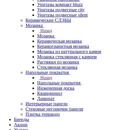
Унитазы компакт bluzz
Унитазы подвесные city
Унитазы подвесные silent
Керамические СЛЭБЫ
Мозаика
Назад
Мозаика
Керамическая мозаика
Керамогранитная мозаика
Мозаика из натурального камня
Мозаика стеклянная с камнем
Растяжки из мозаики
Стеклянная мозаика
Напольные покрытия
Назад
Напольные покрытия
Инженерная доска
Кварцвинил
Ламинат
Интерьерные панели
Стеновые негорючие панели
Плитка терраццо
Бренды
Акции
Услуги