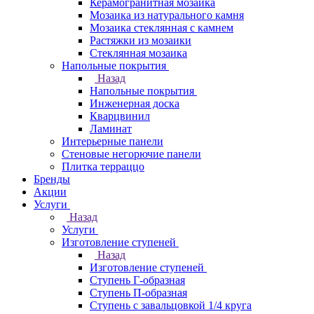
Керамогранитная мозаика
Мозаика из натурального камня
Мозаика стеклянная с камнем
Растяжки из мозаики
Стеклянная мозаика
Напольные покрытия
Назад
Напольные покрытия
Инженерная доска
Кварцвинил
Ламинат
Интерьерные панели
Стеновые негорючие панели
Плитка терраццо
Бренды
Акции
Услуги
Назад
Услуги
Изготовление ступеней
Назад
Изготовление ступеней
Ступень Г-образная
Ступень П-образная
Ступень с завальцовкой 1/4 круга