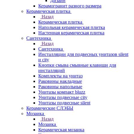
Дизайн
Керамогранит разного размера
Керамическая плитка
Назад
Керамическая плитка
Напольная керамическая плитка
Настенная керамическая плитка
Сантехника
Назад
Сантехника
Инсталляции для подвесных унитазов silent
и city
Кнопки смыва смывные клавиши для
инсталляций
Комплекты на унитаз
Раковины накладные
Раковины напольные
Унитазы компакт bluzz
Унитазы подвесные city
Унитазы подвесные silent
Керамические СЛЭБЫ
Мозаика
Назад
Мозаика
Керамическая мозаика