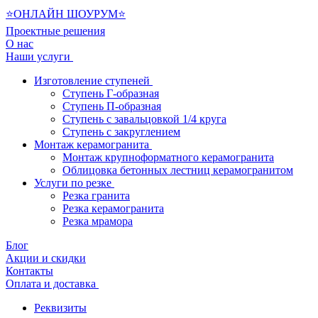
⭐ОНЛАЙН ШОУРУМ⭐
Проектные решения
О нас
Наши услуги
Изготовление ступеней
Ступень Г-образная
Ступень П-образная
Ступень с завальцовкой 1/4 круга
Ступень с закруглением
Монтаж керамогранита
Монтаж крупноформатного керамогранита
Облицовка бетонных лестниц керамогранитом
Услуги по резке
Резка гранита
Резка керамогранита
Резка мрамора
Блог
Акции и скидки
Контакты
Оплата и доставка
Реквизиты