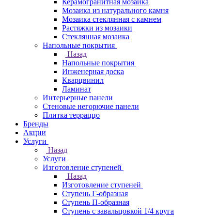
Керамогранитная мозаика
Мозаика из натурального камня
Мозаика стеклянная с камнем
Растяжки из мозаики
Стеклянная мозаика
Напольные покрытия
Назад
Напольные покрытия
Инженерная доска
Кварцвинил
Ламинат
Интерьерные панели
Стеновые негорючие панели
Плитка терраццо
Бренды
Акции
Услуги
Назад
Услуги
Изготовление ступеней
Назад
Изготовление ступеней
Ступень Г-образная
Ступень П-образная
Ступень с завальцовкой 1/4 круга