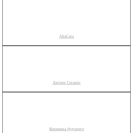
AltaCera
Ancient Ceramic
Керамика будущего