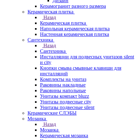
Дизайн
Керамогранит разного размера
Керамическая плитка
Назад
Керамическая плитка
Напольная керамическая плитка
Настенная керамическая плитка
Сантехника
Назад
Сантехника
Инсталляции для подвесных унитазов silent
и city
Кнопки смыва смывные клавиши для
инсталляций
Комплекты на унитаз
Раковины накладные
Раковины напольные
Унитазы компакт bluzz
Унитазы подвесные city
Унитазы подвесные silent
Керамические СЛЭБЫ
Мозаика
Назад
Мозаика
Керамическая мозаика